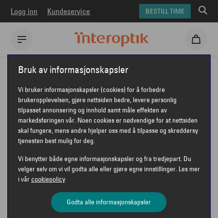
Logg inn
Kundeservice
BESTILL TIME
Interoptik
Briller
Gucci briller
Gucci GG1847O
Bruk av informasjonskapsler
GUCCI GG1847O
Vi bruker informasjonskapsler (cookies) for å forbedre
brukeropplevelsen, gjøre nettsiden bedre, levere personlig
tilpasset annonsering og innhold samt måle effekten av
markedsføringen vår. Noen cookies er nødvendige for at nettsiden
skal fungere, mens andre hjelper oss med å tilpasse og skreddersy
tjenesten best mulig for deg.
Vi benytter både egne informasjonskapsler og fra tredjepart. Du
velger selv om vi vil godta alle eller gjøre egne innstillinger. Les mer
i vår
cookiepolicy
Godta alle informasjonskapsler