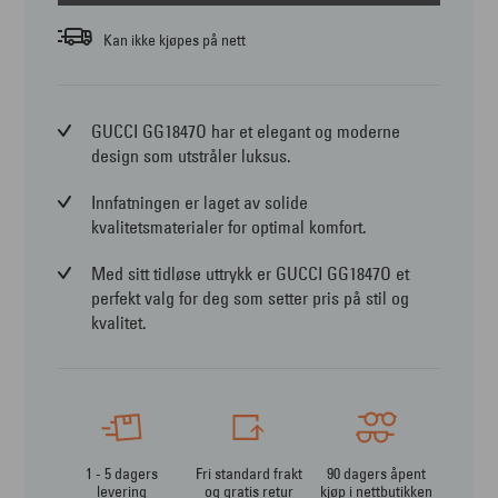
Kan ikke kjøpes på nett
GUCCI GG1847O har et elegant og moderne
design som utstråler luksus.
Innfatningen er laget av solide
kvalitetsmaterialer for optimal komfort.
Med sitt tidløse uttrykk er GUCCI GG1847O et
perfekt valg for deg som setter pris på stil og
kvalitet.
1 - 5 dagers
Fri standard frakt
90 dagers åpent
levering
og gratis retur
kjøp i nettbutikken