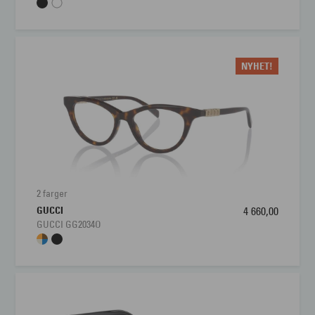
gjør at GUCCI GG1847O blir et naturlig blikkfang, men fortsatt
enkel å style både til hverdags og fest. For den stilbevisste
kvinnen som vil investere i en designerbrille med moderne
eleganse, komfort og høy kvalitet, er GUCCI GG1847O et svært
NYHET!
godt valg.
2 farger
GUCCI
4 660,00
GUCCI GG2034O