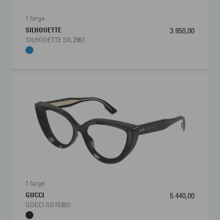
Lengde stang
140 mm
1 farge
SILHOUETTE
3 950,00
Bredde glass
54 mm
SILHOUETTE SIL 2961
Nesebro
20 mm
1 farge
GUCCI
5 440,00
GUCCI GG1530O