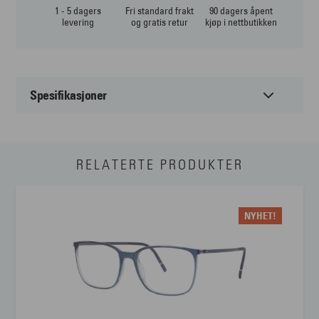
1 - 5 dagers
Fri standard frakt
90 dagers åpent
levering
og gratis retur
kjøp i nettbutikken
Spesifikasjoner
Passer til:
Dame
RELATERTE PRODUKTER
Form:
Cateye
Farge:
Blå
NYHET!
Materiale:
Metal
Størrelse:
Medium
Brillens bredde
128 mm