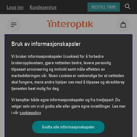
Logg inn
Kundeservice
BESTILL TIME
Interoptik
Briller
Fleye Copenhagen briller
Bruk av informasjonskapsler
Fleye Copenhagen Kleo
Vi bruker informasjonskapsler (cookies) for å forbedre
FLEYE COPENHAGEN KLEO
brukeropplevelsen, gjøre nettsiden bedre, levere personlig
tilpasset annonsering og innhold samt måle effekten av
markedsføringen vår. Noen cookies er nødvendige for at nettsiden
skal fungere, mens andre hjelper oss med å tilpasse og skreddersy
tjenesten best mulig for deg.
Vi benytter både egne informasjonskapsler og fra tredjepart. Du
velger selv om vi vil godta alle eller gjøre egne innstillinger. Les mer
i vår
cookiepolicy
Godta alle informasjonskapsler