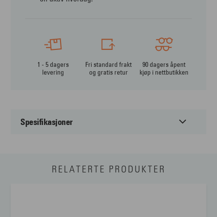
1 - 5 dagers
Fri standard frakt
90 dagers åpent
levering
og gratis retur
kjøp i nettbutikken
Spesifikasjoner
Passer til:
Unisex
RELATERTE PRODUKTER
Form:
Firkantet
Farge:
Annet