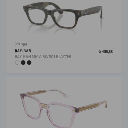
Materiale:
Plastic
Størrelse:
Liten
Brillens bredde
90 mm
Lengde stang
125 mm
3 farger
RAY-BAN
5 490,00
Bredde glass
37 mm
RAY-BAN META RW7001 BLAYZER
Nesebro
16 mm