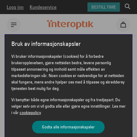
Logg inn
Kundeservice
BESTILL TIME
Interoptik
Briller
Emporio Armani briller
Bruk av informasjonskapsler
Emporio Armani Kids EK3003
Vi bruker informasjonskapsler (cookies) for å forbedre
EMPORIO ARMANI KIDS EK3003
brukeropplevelsen, gjøre nettsiden bedre, levere personlig
tilpasset annonsering og innhold samt måle effekten av
markedsføringen vår. Noen cookies er nødvendige for at nettsiden
skal fungere, mens andre hjelper oss med å tilpasse og skreddersy
tjenesten best mulig for deg.
Vi benytter både egne informasjonskapsler og fra tredjepart. Du
velger selv om vi vil godta alle eller gjøre egne innstillinger. Les mer
i vår
cookiepolicy
Godta alle informasjonskapsler