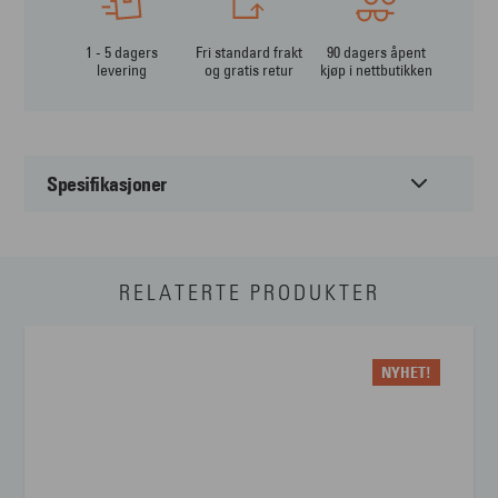
1 - 5 dagers
Fri standard frakt
90 dagers åpent
levering
og gratis retur
kjøp i nettbutikken
Spesifikasjoner
Passer til:
Herre
RELATERTE PRODUKTER
Form:
Firkantet
Farge:
Sort
NYHET!
Materiale:
Metal
Størrelse:
Large