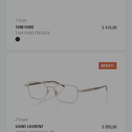
Brillens bredde
129 mm
Lengde stang
145 mm
1 farge
TOM FORD
5 410,00
Bredde glass
56 mm
TOM FORD FT6123-B
Høyde glass
37 mm
Nesebro
17 mm
NYHET!
2 farger
SAINT LAURENT
5 050,00