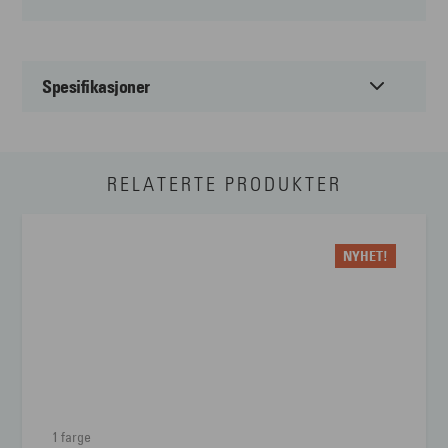
Spesifikasjoner
Passer til:
Herre
RELATERTE PRODUKTER
Form:
Firkantet
Farge:
Sort
NYHET!
Materiale:
Metal
Størrelse:
Large
Brillens bredde
132 mm
Lengde stang
145 mm
1 farge