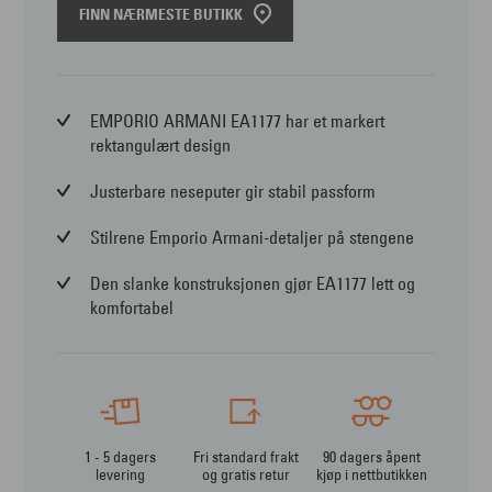
FINN NÆRMESTE BUTIKK
EMPORIO ARMANI EA1177 har et markert
rektangulært design
Justerbare neseputer gir stabil passform
Stilrene Emporio Armani-detaljer på stengene
Den slanke konstruksjonen gjør EA1177 lett og
komfortabel
1 - 5 dagers
Fri standard frakt
90 dagers åpent
levering
og gratis retur
kjøp i nettbutikken