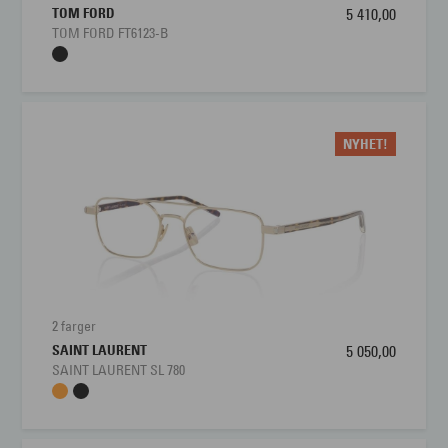
TOM FORD
5 410,00
Bredde glass
57 mm
TOM FORD FT6123-B
Nesebro
18 mm
NYHET!
2 farger
SAINT LAURENT
5 050,00
SAINT LAURENT SL 780