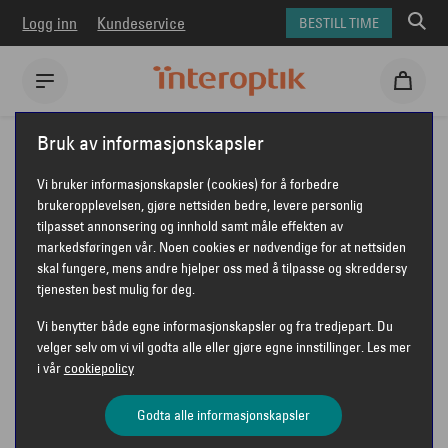
Logg inn
Kundeservice
BESTILL TIME
Interoptik
Briller
Emporio Armani briller
Bruk av informasjonskapsler
Emporio Armani 0EA1177
Vi bruker informasjonskapsler (cookies) for å forbedre
EMPORIO ARMANI 0EA1177
brukeropplevelsen, gjøre nettsiden bedre, levere personlig
tilpasset annonsering og innhold samt måle effekten av
markedsføringen vår. Noen cookies er nødvendige for at nettsiden
skal fungere, mens andre hjelper oss med å tilpasse og skreddersy
tjenesten best mulig for deg.
Vi benytter både egne informasjonskapsler og fra tredjepart. Du
velger selv om vi vil godta alle eller gjøre egne innstillinger. Les mer
i vår
cookiepolicy
Godta alle informasjonskapsler