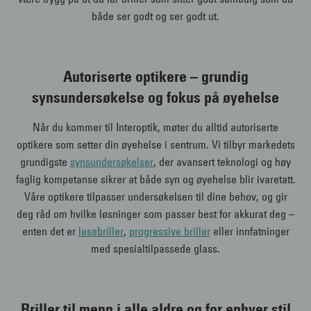
både ser godt og ser godt ut.
Autoriserte optikere – grundig
synsundersøkelse og fokus på øyehelse
Når du kommer til Interoptik, møter du alltid autoriserte
optikere som setter din øyehelse i sentrum. Vi tilbyr markedets
grundigste
synsundersøkelser
, der avansert teknologi og høy
faglig kompetanse sikrer at både syn og øyehelse blir ivaretatt.
Våre optikere tilpasser undersøkelsen til dine behov, og gir
deg råd om hvilke løsninger som passer best for akkurat deg –
enten det er
lesebriller
,
progressive briller
eller innfatninger
med spesialtilpassede glass.
Briller til menn i alle aldre og for enhver stil