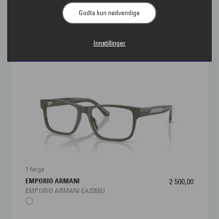
Godta kun nødvendige
Briller til herre | Interoptik
Innstillinger
Interoptik har et stort utvalg av briller til herre slik at
vi kan finne den innfatningen som passer til deg og
din livsstil. Brillen skal sitte godt på, være behagelig
å bruke og samtidig gi deg klart syn i alle
situasjoner. Har du tenkt på at du bør ha ulike briller
til ulik bruk? Det er lurt å ha flere briller, som en
robust herrebrille til hverdags og en mer klassisk til
dress. For mange menn er brillen et viktig tilbehør på
linje med belter, klokker og sko.
1 farge
EMPORIO ARMANI
2 500,00
EMPORIO ARMANI EA3265U