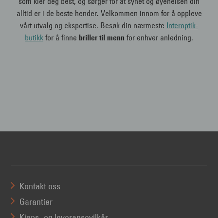
som kler deg best, og sørger for at synet og øyehelsen din
alltid er i de beste hender. Velkommen innom for å oppleve
vårt utvalg og ekspertise. Besøk din nærmeste
Interoptik-
butikk
for å finne
briller til menn
for enhver anledning.
Kontakt oss
Garantier
Kjøps- og leveransevilkår