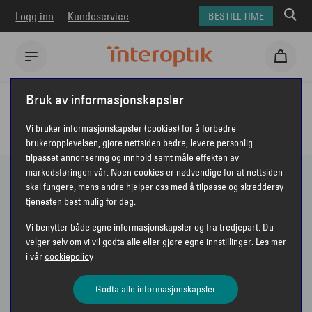
Logg inn
Kundeservice
BESTILL TIME
Interoptik
Briller
Briller for herre
Bruk av informasjonskapsler
BRILLER - HERRE
Vi bruker informasjonskapsler (cookies) for å forbedre
brukeropplevelsen, gjøre nettsiden bedre, levere personlig
tilpasset annonsering og innhold samt måle effekten av
markedsføringen vår. Noen cookies er nødvendige for at nettsiden
skal fungere, mens andre hjelper oss med å tilpasse og skreddersy
271 PRODUKTER
tjenesten best mulig for deg.
Vi benytter både egne informasjonskapsler og fra tredjepart. Du
Vis bare nyheter
velger selv om vi vil godta alle eller gjøre egne innstillinger. Les mer
i vår
cookiepolicy
Sorter etter
Anbefalt
VIS FILTER
Godta alle informasjonskapsler