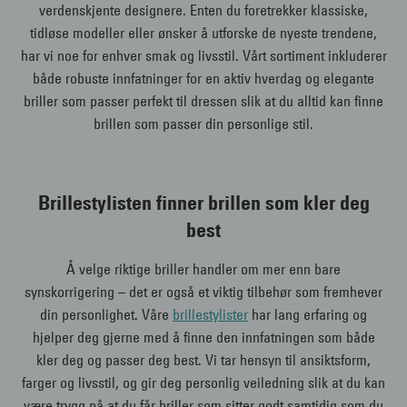
verdenskjente designere. Enten du foretrekker klassiske,
tidløse modeller eller ønsker å utforske de nyeste trendene,
har vi noe for enhver smak og livsstil. Vårt sortiment inkluderer
både robuste innfatninger for en aktiv hverdag og elegante
briller som passer perfekt til dressen slik at du alltid kan finne
brillen som passer din personlige stil.
Brillestylisten finner brillen som kler deg
best
Å velge riktige briller handler om mer enn bare
synskorrigering – det er også et viktig tilbehør som fremhever
din personlighet. Våre
brillestylister
har lang erfaring og
hjelper deg gjerne med å finne den innfatningen som både
kler deg og passer deg best. Vi tar hensyn til ansiktsform,
farger og livsstil, og gir deg personlig veiledning slik at du kan
være trygg på at du får briller som sitter godt samtidig som du