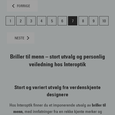
FORRIGE
1
2
3
4
5
6
7
8
9
10
NESTE
Briller til menn – stort utvalg og personlig
veiledning hos Interoptik
Stort og variert utvalg fra verdenskjente
designere
Hos Interoptik finner du et imponerende utvalg av
briller til
menn
, med innfatninger fra en rekke kjente merker og