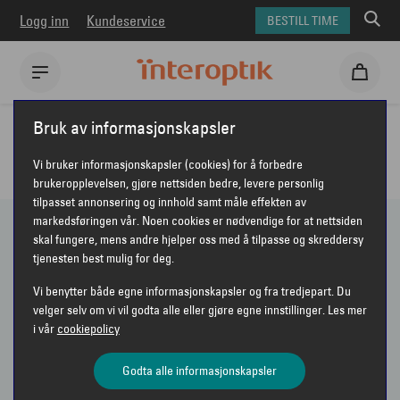
Logg inn
Kundeservice
BESTILL TIME
Interoptik
Solbriller
Bruk av informasjonskapsler
ALLE SOLBRILLER HOS INTEROPTIK
Vi bruker informasjonskapsler (cookies) for å forbedre
brukeropplevelsen, gjøre nettsiden bedre, levere personlig
tilpasset annonsering og innhold samt måle effekten av
markedsføringen vår. Noen cookies er nødvendige for at nettsiden
skal fungere, mens andre hjelper oss med å tilpasse og skreddersy
363 PRODUKTER
tjenesten best mulig for deg.
Vi benytter både egne informasjonskapsler og fra tredjepart. Du
Vis bare nyheter
velger selv om vi vil godta alle eller gjøre egne innstillinger. Les mer
i vår
cookiepolicy
Sorter etter
Anbefalt
VIS FILTER
Godta alle informasjonskapsler