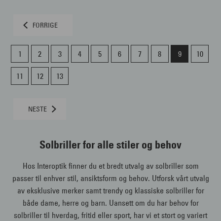
FORRIGE
1
2
3
4
5
6
7
8
9
10
11
12
13
NESTE
Solbriller for alle stiler og behov
Hos Interoptik finner du et bredt utvalg av solbriller som
passer til enhver stil, ansiktsform og behov. Utforsk vårt utvalg
av eksklusive merker samt trendy og klassiske solbriller for
både dame, herre og barn. Uansett om du har behov for
solbriller til hverdag, fritid eller sport, har vi et stort og variert