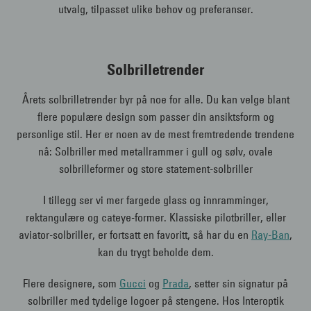
utvalg, tilpasset ulike behov og preferanser.
Solbrilletrender
Årets solbrilletrender byr på noe for alle. Du kan velge blant
flere populære design som passer din ansiktsform og
personlige stil. Her er noen av de mest fremtredende trendene
nå: Solbriller med metallrammer i gull og sølv, ovale
solbrilleformer og store statement-solbriller
I tillegg ser vi mer fargede glass og innramminger,
rektangulære og cateye-former. Klassiske pilotbriller, eller
aviator-solbriller, er fortsatt en favoritt, så har du en
Ray-Ban
,
kan du trygt beholde dem.
Flere designere, som
Gucci
og
Prada
, setter sin signatur på
solbriller med tydelige logoer på stengene. Hos Interoptik