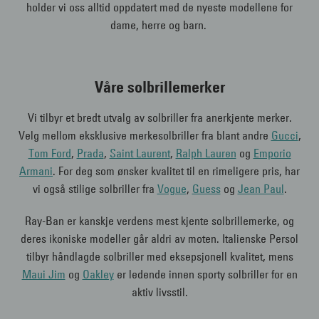
holder vi oss alltid oppdatert med de nyeste modellene for
dame, herre og barn.
Våre solbrillemerker
Vi tilbyr et bredt utvalg av solbriller fra anerkjente merker.
Velg mellom eksklusive merkesolbriller fra blant andre
Gucci
,
Tom Ford
,
Prada
,
Saint Laurent
,
Ralph Lauren
og
Emporio
Armani
. For deg som ønsker kvalitet til en rimeligere pris, har
vi også stilige solbriller fra
Vogue
,
Guess
og
Jean Paul
.
Ray-Ban er kanskje verdens mest kjente solbrillemerke, og
deres ikoniske modeller går aldri av moten. Italienske Persol
tilbyr håndlagde solbriller med eksepsjonell kvalitet, mens
Maui Jim
og
Oakley
er ledende innen sporty solbriller for en
aktiv livsstil.