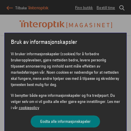
Finn butikk
Bestill time
Tilbake
Interoptik
Interoptik-magasinet
Briller
Bruk av informasjonskapsler
Vi bruker informasjonskapsler (cookies) for å forbedre
BRILLER OG
brukeropplevelsen, gjøre nettsiden bedre, levere personlig
tilpasset annonsering og innhold samt måle effekten av
markedsføringen vår. Noen cookies er nødvendige for at nettsiden
BRILLEGLASS
skal fungere, mens andre hjelper oss med å tilpasse og skreddersy
tjenesten best mulig for deg.
Vi benytter både egne informasjonskapsler og fra tredjepart. Du
velger selv om vi vil godta alle eller gjøre egne innstillinger. Les mer
i vår
cookiepolicy
Godta alle informasjonskapsler