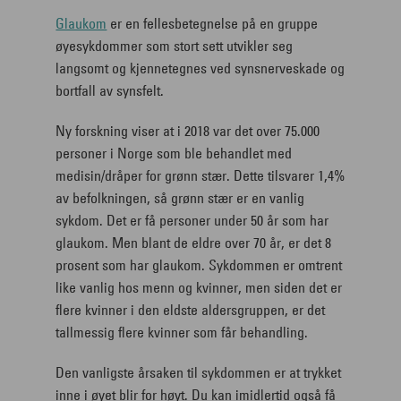
Glaukom
er en fellesbetegnelse på en gruppe
øyesykdommer som stort sett utvikler seg
langsomt og kjennetegnes ved synsnerveskade og
bortfall av synsfelt.
Ny forskning viser at i 2018 var det over 75.000
personer i Norge som ble behandlet med
medisin/dråper for grønn stær. Dette tilsvarer 1,4%
av befolkningen, så grønn stær er en vanlig
sykdom. Det er få personer under 50 år som har
glaukom. Men blant de eldre over 70 år, er det 8
prosent som har glaukom. Sykdommen er omtrent
like vanlig hos menn og kvinner, men siden det er
flere kvinner i den eldste aldersgruppen, er det
tallmessig flere kvinner som får behandling.
Den vanligste årsaken til sykdommen er at trykket
inne i øyet blir for høyt. Du kan imidlertid også få