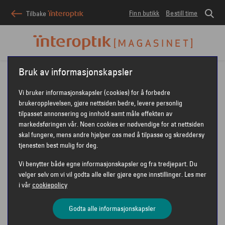
Finn butikk
Bestill time
Tilbake
Interoptik
Interoptik-magasinet
Øyehelse
Bruk av informasjonskapsler
Norsk Glaukomforening: En øyesykdom som må oppdages tidlig
Vi bruker informasjonskapsler (cookies) for å forbedre
brukeropplevelsen, gjøre nettsiden bedre, levere personlig
ØYEHELSE
tilpasset annonsering og innhold samt måle effekten av
markedsføringen vår. Noen cookies er nødvendige for at nettsiden
NORSK
skal fungere, mens andre hjelper oss med å tilpasse og skreddersy
tjenesten best mulig for deg.
GLAUKOMFORENING: EN
Vi benytter både egne informasjonskapsler og fra tredjepart. Du
ØYESYKDOM SOM MÅ
velger selv om vi vil godta alle eller gjøre egne innstillinger. Les mer
i vår
cookiepolicy
OPPDAGES TIDLIG
Godta alle informasjonskapsler