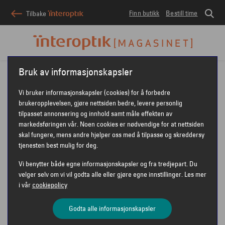
Finn butikk
Bestill time
Tilbake
Interoptik
Interoptik-magasinet
Solbriller
Bruk av informasjonskapsler
Vi bruker informasjonskapsler (cookies) for å forbedre
SOLBRILLER OG
brukeropplevelsen, gjøre nettsiden bedre, levere personlig
tilpasset annonsering og innhold samt måle effekten av
markedsføringen vår. Noen cookies er nødvendige for at nettsiden
SOLBRILLEGLASS
skal fungere, mens andre hjelper oss med å tilpasse og skreddersy
tjenesten best mulig for deg.
Vi benytter både egne informasjonskapsler og fra tredjepart. Du
velger selv om vi vil godta alle eller gjøre egne innstillinger. Les mer
i vår
cookiepolicy
Godta alle informasjonskapsler