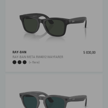
RAY-BAN
5 830,00
RAY-BAN META RW4012 WAYFARER
(+ flere)