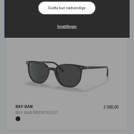
Godta kun nødvendige
Solbriller til dame | Interoptik
Innstillinger
Vi har et stort utvalg av damesolbriller fra kjente
merkevarer. Når du kjøper solbriller – tenk på hva
den skal brukes til. Er det til sport, til å lese i solen
eller en bytur? Solbriller for dame finnes med ulike
farge på glassene og også med polariserte
solbrilleglass. Solbriller skal beskytte øynene mot
UV-stråler og være et tilbehør som får deg til å se bra
ut. I enhver Interoptik-butikk finner du også et bredt
utvalg damesolbriller. Brillestylister hjelper deg med
RAY-BAN
2 500,00
å finne solbrillen som kler og passer deg best. I
RAY-BAN RB2197 ELLIOT
butikk kan du også kjøpe
solbrille med styrke.