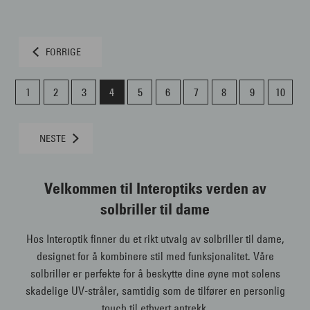
FORRIGE
1
2
3
4
5
6
7
8
9
10
NESTE
Velkommen til Interoptiks verden av
solbriller til dame
Hos Interoptik finner du et rikt utvalg av solbriller til dame,
designet for å kombinere stil med funksjonalitet. Våre
solbriller er perfekte for å beskytte dine øyne mot solens
skadelige UV-stråler, samtidig som de tilfører en personlig
touch til ethvert antrekk.