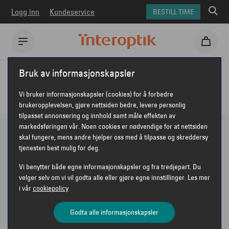
Logg inn
Kundeservice
BESTILL TIME
Interoptik
Solbriller
Solbriller for dame
Bruk av informasjonskapsler
SOLBRILLER TIL DAME
Vi bruker informasjonskapsler (cookies) for å forbedre
brukeropplevelsen, gjøre nettsiden bedre, levere personlig
tilpasset annonsering og innhold samt måle effekten av
markedsføringen vår. Noen cookies er nødvendige for at nettsiden
skal fungere, mens andre hjelper oss med å tilpasse og skreddersy
271 PRODUKTER
tjenesten best mulig for deg.
Vi benytter både egne informasjonskapsler og fra tredjepart. Du
Vis bare nyheter
velger selv om vi vil godta alle eller gjøre egne innstillinger. Les mer
i vår
cookiepolicy
Sorter etter
Anbefalt
VIS FILTER
Godta alle informasjonskapsler