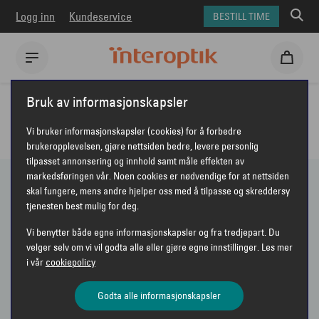
Logg inn
Kundeservice
BESTILL TIME
Interoptik
Solbriller
Jean Paul
Bruk av informasjonskapsler
JEAN PAUL SOLBRILLER
Vi bruker informasjonskapsler (cookies) for å forbedre
brukeropplevelsen, gjøre nettsiden bedre, levere personlig
tilpasset annonsering og innhold samt måle effekten av
markedsføringen vår. Noen cookies er nødvendige for at nettsiden
skal fungere, mens andre hjelper oss med å tilpasse og skreddersy
30 PRODUKTER
tjenesten best mulig for deg.
Vi benytter både egne informasjonskapsler og fra tredjepart. Du
Vis bare nyheter
velger selv om vi vil godta alle eller gjøre egne innstillinger. Les mer
i vår
cookiepolicy
Sorter etter
Anbefalt
VIS FILTER
Godta alle informasjonskapsler