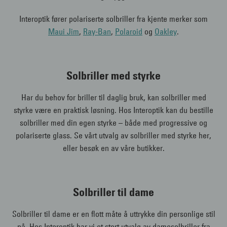
Interoptik fører polariserte solbriller fra kjente merker som
Maui Jim
,
Ray-Ban
,
Polaroid
og
Oakley
.
Solbriller med styrke
Har du behov for briller til daglig bruk, kan solbriller med
styrke være en praktisk løsning. Hos Interoptik kan du bestille
solbriller med din egen styrke – både med progressive og
polariserte glass. Se vårt utvalg av solbriller med styrke her,
eller besøk en av våre butikker.
Solbriller til dame
Solbriller til dame er en flott måte å uttrykke din personlige stil
på. Hos Interoptik har vi et stort utvalg av damesolbriller fra