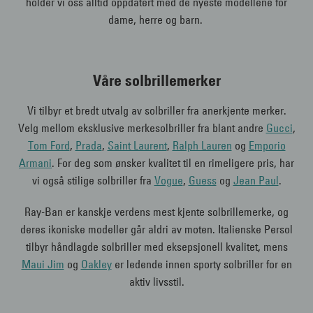
holder vi oss alltid oppdatert med de nyeste modellene for
dame, herre og barn.
Våre solbrillemerker
Vi tilbyr et bredt utvalg av solbriller fra anerkjente merker.
Velg mellom eksklusive merkesolbriller fra blant andre
Gucci
,
Tom Ford
,
Prada
,
Saint Laurent
,
Ralph Lauren
og
Emporio
Armani
. For deg som ønsker kvalitet til en rimeligere pris, har
vi også stilige solbriller fra
Vogue
,
Guess
og
Jean Paul
.
Ray-Ban er kanskje verdens mest kjente solbrillemerke, og
deres ikoniske modeller går aldri av moten. Italienske Persol
tilbyr håndlagde solbriller med eksepsjonell kvalitet, mens
Maui Jim
og
Oakley
er ledende innen sporty solbriller for en
aktiv livsstil.