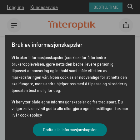
Logg inn
Kundeservice
BESTILL TIME
Interoptik
Solbriller
Bruk av informasjonskapsler
ALLE SOLBRILLER HOS INTEROPTIK
Vi bruker informasjonskapsler (cookies) for å forbedre
brukeropplevelsen, gjøre nettsiden bedre, levere personlig
tilpasset annonsering og innhold samt måle effekten av
markedsføringen vår. Noen cookies er nødvendige for at nettsiden
skal fungere, mens andre hjelper oss med å tilpasse og skreddersy
19 PRODUKTER
tjenesten best mulig for deg.
Vi benytter både egne informasjonskapsler og fra tredjepart. Du
Vis bare nyheter
velger selv om vi vil godta alle eller gjøre egne innstillinger. Les mer
i vår
cookiepolicy
Sorter etter
Anbefalt
VIS FILTER
Godta alle informasjonskapsler