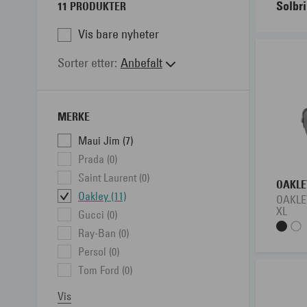
Solbri
11 PRODUKTER
Vis bare nyheter
Kjører
solbri
Sorter etter
Anbefalt
avslap
solbri
MERKE
her el
Maui Jim (7)
Prada (0)
Saint Laurent (0)
OAKLE
Oakley (11)
OAKLEY
XL
Gucci (0)
Ray-Ban (0)
Persol (0)
Tom Ford (0)
Vis