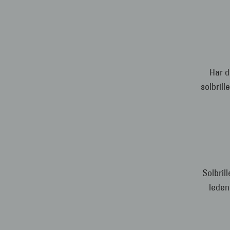
Har d
solbrill
Solbrill
leden