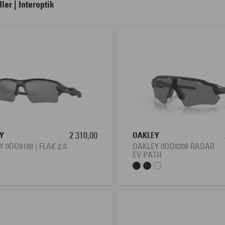
ller | Interoptik
 du mye bil, liker du å være i aktivitet eller bare nyte fritiden p
lleglass for nesten alle bruksområder og behov. Riktige solbrill
solbriller
pet syn. Du kan også få
med solbrilleglass tilpasset 
ller med progressive glass? Interoptik har et rikt utvalg solbrill
ler besøk din nærmeste Interoptik-butikk for å kjøpe solbriller 
Y
2 310,00
OAKLEY
 0OO9188 | FLAK 2.0
OAKLEY 0OO9208 RADAR
EV PATH