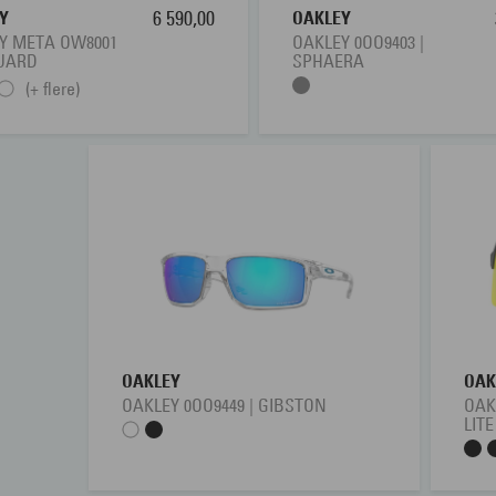
Y
6 590,00
OAKLEY
Y META OW8001
OAKLEY 0OO9403 |
UARD
SPHAERA
(+ flere)
OAKLEY
OAK
OAKLEY 0OO9449 | GIBSTON
OAK
LITE