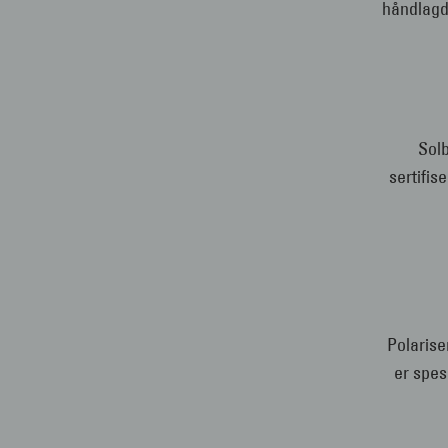
håndlagde
Solb
sertifis
Polarise
er spes