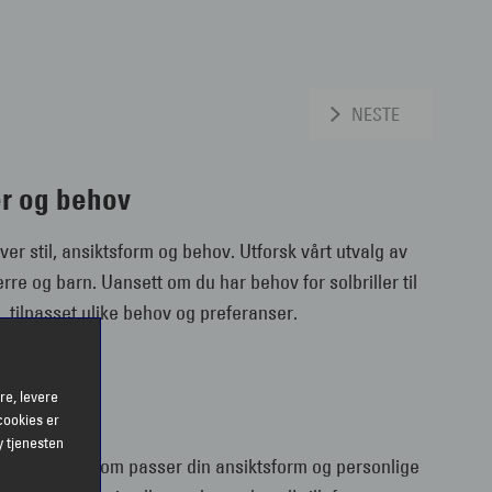
NESTE
ler og behov
hver stil, ansiktsform og behov. Utforsk vårt utvalg av
re og barn. Uansett om du har behov for solbriller til
lg, tilpasset ulike behov og preferanser.
re, levere
der
cookies er
y tjenesten
pulære design som passer din ansiktsform og personlige