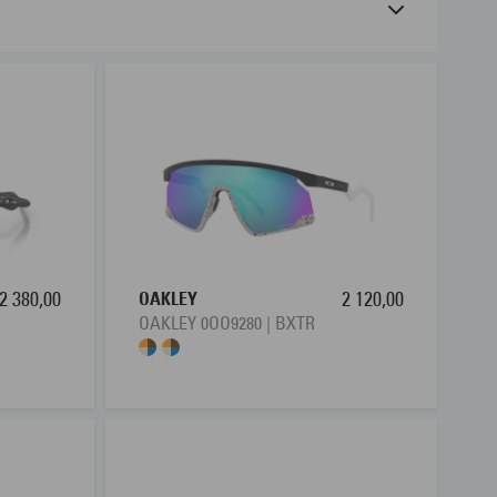
å land eller vann? Hos Interoptik finner du
eglass beskytter øynene dine optimalt og bidrar til et
din egen brillestyrke. Visste du at du også kan få
er fra en rekke kjente merker. Kjøp solbrillene enkelt
med styrke.
2 380,00
OAKLEY
2 120,00
OAKLEY 0OO9280 | BXTR