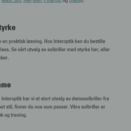
m
Maui Jim
,
Ray-Ban
,
Polaroid
og
Oakley
.
tyrke
e en praktisk løsning. Hos Interoptik kan du bestille
ss. Se vårt utvalg av solbriller med styrke her, eller
kker.
dame
 Interoptik har vi et stort utvalg av damesolbriller fra
t stil, finner du noe som passer. Våre solbriller er
øk og trening.