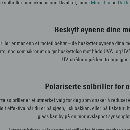
 solbriller med eksepsjonell kvalitet, mens
Maui Jim
og
Oakle
Beskytt øynene dine me
riller er mer enn et motetilbehør – de beskytter øynene dine mot
erte, noe som sikrer at de gir beskyttelse mot både UVA- og UVB-s
UV-stråler også kan trenge gjen
Polariserte solbriller for
rte solbriller er et utmerket valg for deg som ønsker å reduser
ielt effektive når du er på sjøen, i skibakken, eller på fisketur
glass kan by på en mer avslappet synsopplev