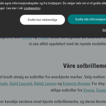
er er noen av de mest fremtredende trendene nå: Solbriller med 
åde egne informasjonskapsler og fra tredjepart. Du velger selv om vi vil godta alle
store statement-solbri
nger. Les mer i vår
cookiepolicy
legg ser vi mer fargede glass og innramminger, rektangulære og c
Godta alle informasjon
Godta kun nødvendige
solbriller, er fortsatt en favoritt, så har du en
Ray
In
esignere, som
Gucci
og
Prada
, setter sin signatur på solbriller
vi oss alltid oppdatert med de nyeste modell
Våre solbrillem
 et bredt utvalg av solbriller fra anerkjente merker. Velg mello
rada
,
Saint Laurent
,
Ralph Lauren
og
Emporio Armani
. For deg 
stilige solbriller fra
Vogue
,
Gues
r kanskje verdens mest kjente solbrillemerke, og deres ikoniske