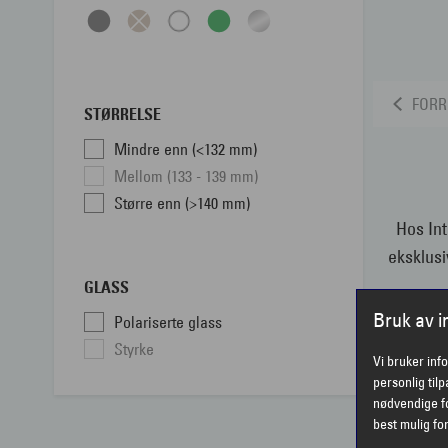
FORR
STØRRELSE
Mindre enn (<132 mm)
Mellom (133 - 139 mm)
Større enn (>140 mm)
Hos Int
eksklusi
GLASS
Bruk av 
Polariserte glass
Styrke
Vi bruker inf
personlig til
nødvendige fo
Årets so
best mulig fo