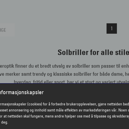
1
IGE
Solbriller for alle sti
eroptik finner du et bredt utvalg av solbriller som passer til en
ve merker samt trendy og klassiske solbriller for både dame, her
hverdag, fritid eller sport, har vi et stort og variert utva
informasjonskapsler
ormasjonskapsler (cookies) for å forbedre brukeropplevelsen, gjøre nettsiden bed
Solbrilletren
passet annonsering og innhold samt måle effekten av markedsføringen vår. Noen 
r at nettsiden skal fungere, mens andre hjelper oss med å tilpasse og skredders
lbrilletrender byr på noe for alle. Du kan velge blant flere po
r deg.