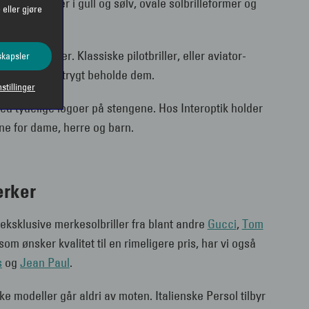
metallrammer i gull og sølv, ovale solbrilleformer og
 eller gjøre
ller
ateye-former. Klassiske pilotbriller, eller aviator-
skapsler
-Ban
, kan du trygt beholde dem.
nstillinger
 med tydelige logoer på stengene. Hos Interoptik holder
ene for dame, herre og barn.
erker
m eksklusive merkesolbriller fra blant andre
Gucci
,
Tom
som ønsker kvalitet til en rimeligere pris, har vi også
s
og
Jean Paul
.
 modeller går aldri av moten. Italienske Persol tilbyr