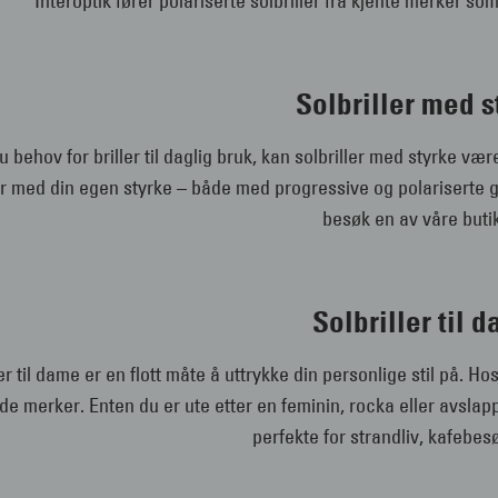
Interoptik fører polariserte solbriller fra kjente merker so
Solbriller med s
u behov for briller til daglig bruk, kan solbriller med styrke vær
er med din egen styrke – både med progressive og polariserte gla
besøk en av våre buti
Solbriller til 
er til dame er en flott måte å uttrykke din personlige stil på. Hos
de merker. Enten du er ute etter en feminin, rocka eller avslappe
perfekte for strandliv, kafebes