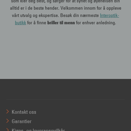
som kler deg best, og sørger for at synet og øyehelsen din
alltid er i de beste hender. Velkommen innom for å oppleve
vårt utvalg og ekspertise. Besøk din nærmeste
Interoptik-
butikk
for å finne
briller til menn
for enhver anledning.
Kontakt oss
Garantier
Kjøps- og leveransevilkår