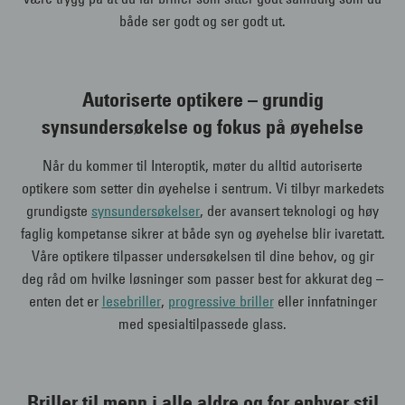
både ser godt og ser godt ut.
Autoriserte optikere – grundig
synsundersøkelse og fokus på øyehelse
Når du kommer til Interoptik, møter du alltid autoriserte
optikere som setter din øyehelse i sentrum. Vi tilbyr markedets
grundigste
synsundersøkelser
, der avansert teknologi og høy
faglig kompetanse sikrer at både syn og øyehelse blir ivaretatt.
Våre optikere tilpasser undersøkelsen til dine behov, og gir
deg råd om hvilke løsninger som passer best for akkurat deg –
enten det er
lesebriller
,
progressive briller
eller innfatninger
med spesialtilpassede glass.
Briller til menn i alle aldre og for enhver stil