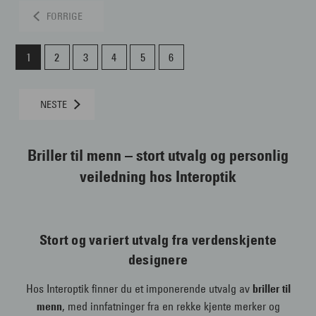
FORRIGE
1
2
3
4
5
6
NESTE
Briller til menn – stort utvalg og personlig
veiledning hos Interoptik
Stort og variert utvalg fra verdenskjente
designere
Hos Interoptik finner du et imponerende utvalg av
briller til
menn
, med innfatninger fra en rekke kjente merker og