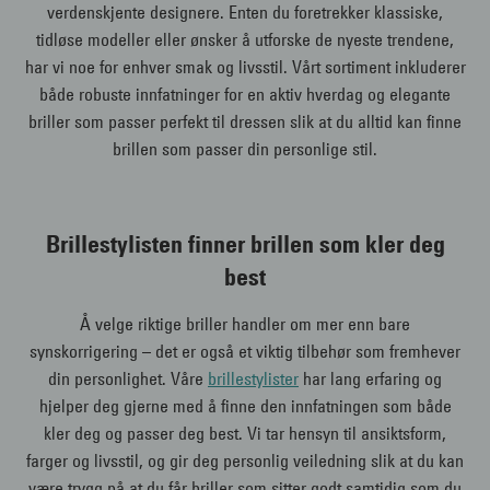
verdenskjente designere. Enten du foretrekker klassiske,
tidløse modeller eller ønsker å utforske de nyeste trendene,
har vi noe for enhver smak og livsstil. Vårt sortiment inkluderer
både robuste innfatninger for en aktiv hverdag og elegante
briller som passer perfekt til dressen slik at du alltid kan finne
brillen som passer din personlige stil.
Brillestylisten finner brillen som kler deg
best
Å velge riktige briller handler om mer enn bare
synskorrigering – det er også et viktig tilbehør som fremhever
din personlighet. Våre
brillestylister
har lang erfaring og
hjelper deg gjerne med å finne den innfatningen som både
kler deg og passer deg best. Vi tar hensyn til ansiktsform,
farger og livsstil, og gir deg personlig veiledning slik at du kan
være trygg på at du får briller som sitter godt samtidig som du