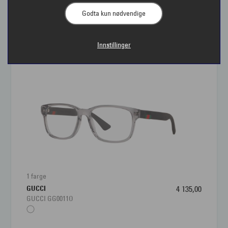
Godta kun nødvendige
Briller til herre | Interoptik
Innstillinger
Interoptik har et stort utvalg av briller til herre slik at
vi kan finne den innfatningen som passer til deg og
din livsstil. Brillen skal sitte godt på, være behagelig
å bruke og samtidig gi deg klart syn i alle
situasjoner. Har du tenkt på at du bør ha ulike briller
til ulik bruk? Det er lurt å ha flere briller, som en
robust herrebrille til hverdags og en mer klassisk til
dress. For mange menn er brillen et viktig tilbehør på
linje med belter, klokker og sko.
1 farge
GUCCI
4 135,00
GUCCI GG0011O