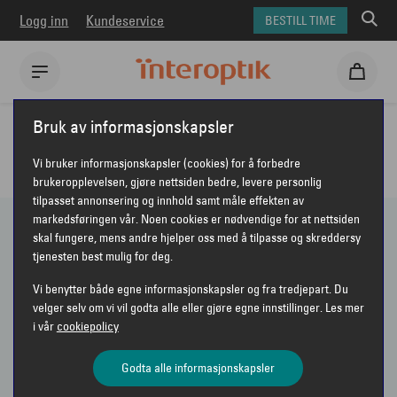
Logg inn
Kundeservice
BESTILL TIME
Interoptik
Briller
Briller for herre
Bruk av informasjonskapsler
BRILLER - HERRE
Vi bruker informasjonskapsler (cookies) for å forbedre
brukeropplevelsen, gjøre nettsiden bedre, levere personlig
tilpasset annonsering og innhold samt måle effekten av
markedsføringen vår. Noen cookies er nødvendige for at nettsiden
skal fungere, mens andre hjelper oss med å tilpasse og skreddersy
163 PRODUKTER
tjenesten best mulig for deg.
Vi benytter både egne informasjonskapsler og fra tredjepart. Du
Vis bare nyheter
velger selv om vi vil godta alle eller gjøre egne innstillinger. Les mer
i vår
cookiepolicy
Sorter etter
Anbefalt
VIS FILTER
Godta alle informasjonskapsler