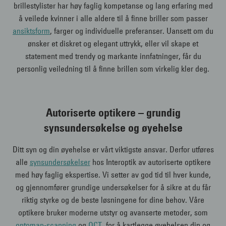
brillestylister har høy faglig kompetanse og lang erfaring med
å veilede kvinner i alle aldere til å finne briller som passer
ansiktsform
, farger og individuelle preferanser. Uansett om du
ønsker et diskret og elegant uttrykk, eller vil skape et
statement med trendy og markante innfatninger, får du
personlig veiledning til å finne brillen som virkelig kler deg.
Autoriserte optikere – grundig
synsundersøkelse og øyehelse
Ditt syn og din øyehelse er vårt viktigste ansvar. Derfor utføres
alle
synsundersøkelser
hos Interoptik av autoriserte optikere
med høy faglig ekspertise. Vi setter av god tid til hver kunde,
og gjennomfører grundige undersøkelser for å sikre at du får
riktig styrke og de beste løsningene for dine behov. Våre
optikere bruker moderne utstyr og avanserte metoder, som
optomap-scanning
og
OCT
, for å kartlegge øyehelsen din og