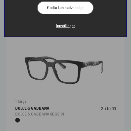
Godta kun nødvendige
Briller til dame | Interoptik
Innstillinger
Interoptik har et stort utvalg av briller til damer fra
kjente merkevarer og merker som ikke alle andre
har. Variasjonen i både fasonger og farger på
damebriller er stor, og du kan velge innfatninger fra
klassiske favoritter til det siste nye som følger
trendene. For damer er briller en viktig del av
personligheten og derfor er det fint å ha briller til
ulike anledninger. Hos Interoptik får du hjelp av en
brillestylist til å finne brillene som kler og passer deg
1 farge
best. Kom gjerne innom en av våre butikker for en titt
DOLCE & GABBANA
3 710,00
– kan hende du får lyst på er enn ett par.
DOLCE & GABBANA 0DG5101