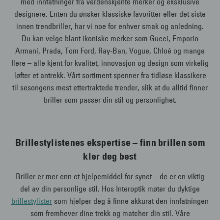
med innfatninger fra verdenskjente merker og eksklusive
designere. Enten du ønsker klassiske favoritter eller det siste
innen trendbriller, har vi noe for enhver smak og anledning.
Du kan velge blant ikoniske merker som Gucci, Emporio
Armani, Prada, Tom Ford, Ray-Ban, Vogue, Chloé og mange
flere – alle kjent for kvalitet, innovasjon og design som virkelig
løfter et antrekk. Vårt sortiment spenner fra tidløse klassikere
til sesongens mest ettertraktede trender, slik at du alltid finner
briller som passer din stil og personlighet.
Brillestylistenes ekspertise – finn brillen som
kler deg best
Briller er mer enn et hjelpemiddel for synet – de er en viktig
del av din personlige stil. Hos Interoptik møter du dyktige
brillestylister
som hjelper deg å finne akkurat den innfatningen
som fremhever dine trekk og matcher din stil. Våre