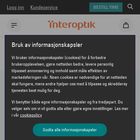
Logg inn
Kundeservice
BESTILL TIME
Interoptik
Briller
Briller for dame
Bruk av informasjonskapsler
BRILLER - DAME
Vi bruker informasjonskapsler (cookies) for å forbedre
brukeropplevelsen, gjøre nettsiden bedre, levere personlig
tilpasset annonsering og innhold samt måle effekten av
markedsføringen vår. Noen cookies er nødvendige for at nettsiden
skal fungere, mens andre hjelper oss med å tilpasse og skreddersy
306 PRODUKTER
tjenesten best mulig for deg.
Vi benytter både egne informasjonskapsler og fra tredjepart. Du
Vis bare nyheter
velger selv om vi vil godta alle eller gjøre egne innstillinger. Les mer
i vår
cookiepolicy
Sorter etter
Anbefalt
VIS FILTER
Godta alle informasjonskapsler